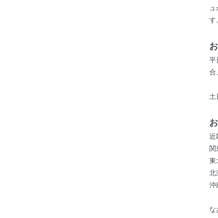
ュ
す
お
平
合
土
お
近
関
東
北
沖
な