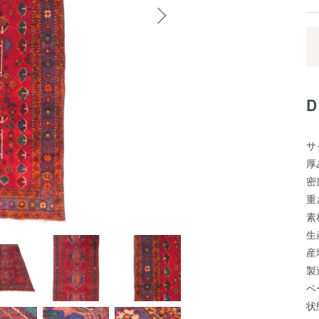
サ
厚
密
重
素
生
産
製
ベ
状