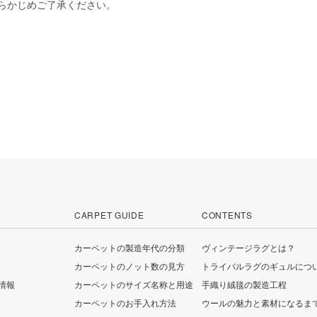
らかじめご了承ください。
CARPET GUIDE
CONTENTS
カーペットの製造年代の分類
ヴィンテージラグとは？
カーペットのノット数の見方
トライバルラグのギュルにつ
情報
カーペットのサイズ名称と用途
手織り絨毯の製造工程
カーペットのお手入れ方法
ウールの魅力と素材になるま