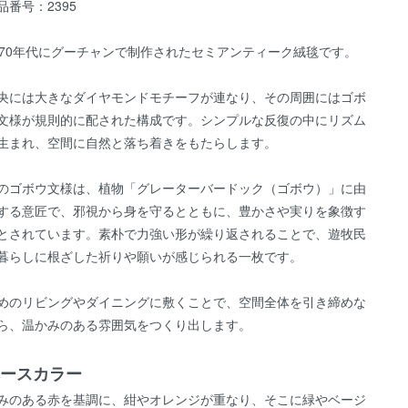
品番号：2395
970年代にグーチャンで制作されたセミアンティーク絨毯です。
央には大きなダイヤモンドモチーフが連なり、その周囲にはゴボ
文様が規則的に配された構成です。シンプルな反復の中にリズム
生まれ、空間に自然と落ち着きをもたらします。
のゴボウ文様は、植物「グレーターバードック（ゴボウ）」に由
する意匠で、邪視から身を守るとともに、豊かさや実りを象徴す
とされています。素朴で力強い形が繰り返されることで、遊牧民
暮らしに根ざした祈りや願いが感じられる一枚です。
めのリビングやダイニングに敷くことで、空間全体を引き締めな
ら、温かみのある雰囲気をつくり出します。
ースカラー
みのある赤を基調に、紺やオレンジが重なり、そこに緑やベージ