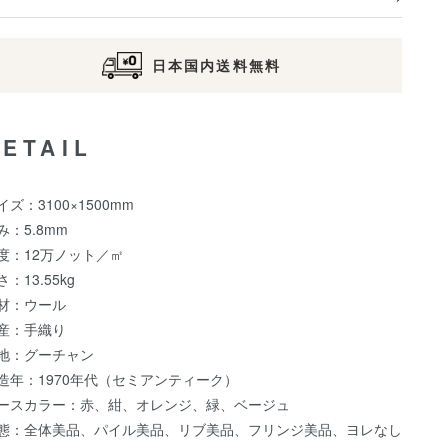
日本国内送料無料
DETAIL
イズ：3100×1500mm
み：5.8mm
度：12万ノット／㎡
さ：13.55kg
材：ウール
産：手織り
地：グーチャン
造年：1970年代（セミアンティーク）
ースカラー：赤、紺、オレンジ、緑、ベージュ
態：全体美品、パイル美品、リブ美品、フリンジ美品、ヨレなし