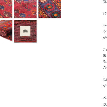
商
1
中
ウ
が
こ
来
る
の
広
が
ベ
深