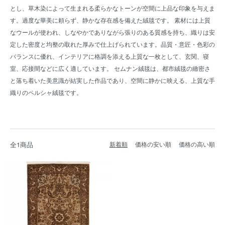
とし、草木染によって生まれる柔らかなトーンが空間に上品な印象を与えま
す。過度な華美に頼らず、静かな存在感を備えた絨毯です。 素材には上質
なウールが使われ、しなやかでありながら張りのある質感を持ち、織りは安
定した密度と均整の取れた厚みで仕上げられています。品質・意匠・色彩の
バランスに優れ、インテリアに格調を添える上質な一枚として、玄関、寝
室、応接間などに広く適しています。 セムナン絨毯は、都市絨毯の緻密さ
と落ち着いた美意識が結実した作品であり、空間に静かに映える、上質な手
織りのペルシャ絨毯です。
全1商品
新着順
価格の安い順
価格の高い順