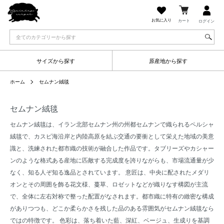
お気に入り
カート
ログイン
サイズから探す
原産地から探す
ホーム
セムナン絨毯
セムナン絨毯
セムナン絨毯は、イラン北部セムナン州の州都セムナンで織られるペルシャ
絨毯で、カスピ海沿岸と内陸高原を結ぶ交通の要衝として栄えた地域の美意
識と、洗練された都市織の技術が融合した作品です。タブリーズやカシャー
ンのような格式ある産地に匹敵する完成度を誇りながらも、市場流通量が少
なく、知る人ぞ知る逸品とされています。 意匠は、中央に配されたメダリ
オンとその周囲を飾る花文様、蔓草、ロゼットなどが織りなす構図が主流
で、全体に左右対称で整った配置がなされます。都市織に特有の緻密な構成
がありつつも、どこか柔らかさを残した品のある雰囲気がセムナン絨毯なら
ではの特徴です。 色彩は、落ち着いた藍、深紅、ベージュ、生成りを基調