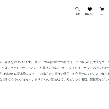
検索
お気に入り
カート
高い評価を受けています。 サルーク絨毯の最大の特徴は、密に織られた丈夫なウー
ド全体にバラやピオニーといった花々を密集させたスタイルは、サルークならでは
の色は伝統的に草木染によって生み出され、長年の使用でも色褪せにくいことで知ら
ルな空間やクラシカルなインテリアとの相性がよく、リビングや書斎、応接室などに