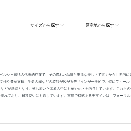
サイズから探す
原産地から探す
ペルシャ絨毯の代表的存在で、その優れた品質と重厚な美しさで古くから世界的に
文様や蔓草文様、生命の樹などの装飾が広がるデザインが一般的で、特にフィール
ーなどが基調となり、落ち着いた印象の中にも華やかさを内包しています。これら
も優れており、日常使いにも適しています。重厚で格式あるデザインは、フォーマ