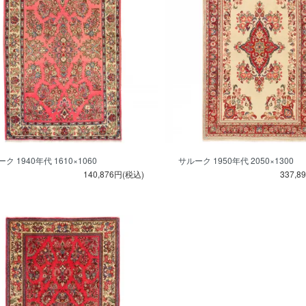
ク 1940年代 1610×1060
サルーク 1950年代 2050×1300
140,876円(税込)
337,8