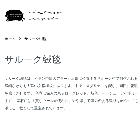
ホーム
サルーク絨毯
サルーク絨毯
サルーク絨毯は、イラン中部のアラーク近郊に位置するサルーク村で制作される
繊細ながらも力強い文様構成にあります。中央にメダリオンを配し、周囲に花瓶
を感じさせます。 色彩は深みのあるローズレッド、藍色、ベージュ、アイボリ
ます。 素材には上質なウールが使われ、やや厚手で弾力のある織りは耐久性に
添える一枚として重宝されています。