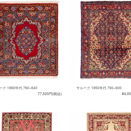
ク 1960年代 760×640
サルーク 1950年代 760×600
77,520円(税込)
84,0