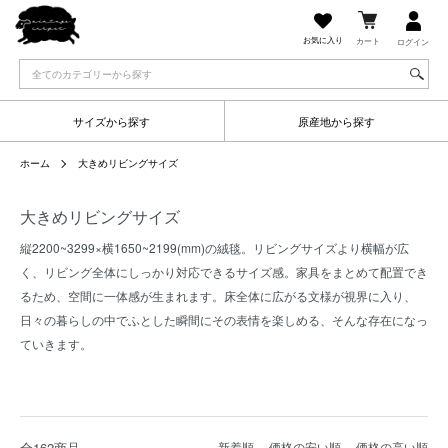
お気に入り
カート
ログイン
サイズから探す
原産地から探す
ホーム
大きめリビングサイズ
大きめリビングサイズ
縦2200~3299×横1650~2199(mm)の絨毯。リビングサイズより横幅が広
く、リビング全体にしっかり対応できるサイズ感。家具をまとめて配置でき
るため、空間に一体感が生まれます。床全体に広がる文様が視界に入り、
日々の暮らしの中でふとした瞬間にその表情を楽しめる、そんな存在になっ
ていきます。
全162商品
新着順
価格の安い順
価格の高い順