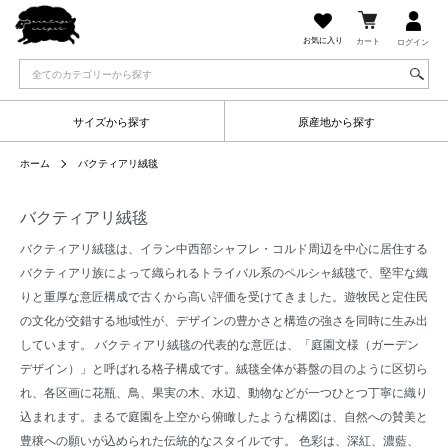
お気に入り
カート
ログイン
サイズから探す
原産地から探す
ホーム
バクティアリ絨毯
バクティアリ絨毯
バクティアリ絨毯は、イラン中西部シャフレ・コルド周辺を中心に居住する
バクティアリ族によって織られるトライバル系のペルシャ絨毯で、堅牢な織
りと重厚な意匠構成で古くから高い評価を受けてきました。遊牧民と定住民
の文化が交錯する地域性が、デザインの豊かさと構造の強さを同時に生み出
しています。 バクティアリ絨毯の代表的な意匠は、「庭園文様（ガーデン
デザイン）」と呼ばれる格子構成です。絨毯全体が碁盤の目のように区切ら
れ、各区画に花瓶、鳥、果実の木、水辺、動物などが一つひとつ丁寧に織り
込まれます。まるで庭園を上空から俯瞰したような構図は、自然への賛美と
豊穣への願いが込められた伝統的なスタイルです。 色彩は、深紅、濃藍、