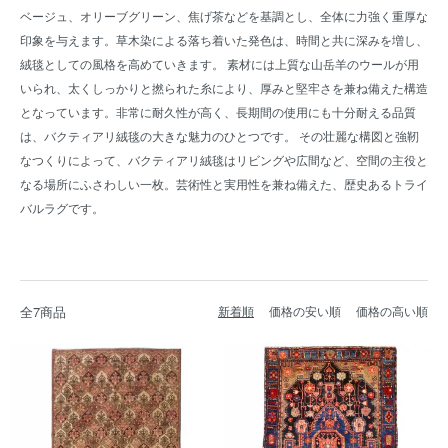
ベージュ、オリーブグリーン、焦げ茶などを基調とし、全体に力強く重厚な
印象を与えます。草木染による落ち着いた発色は、時間と共に深みを増し、
絨毯としての風格を高めていきます。 素材には上質な山岳羊のウールが用
いられ、太くしっかりと撚られた糸により、厚みと堅牢さを兼ね備えた構造
となっています。非常に耐久性が高く、長期間の使用にも十分耐える品質
は、バクティアリ絨毯の大きな魅力のひとつです。 その壮麗な構図と強靭
なつくりによって、バクティアリ絨毯はリビングや広間など、空間の主役と
なる場所にふさわしい一枚。芸術性と実用性を兼ね備えた、歴史あるトライ
バルラグです。
全7商品
新着順
価格の安い順
価格の高い順