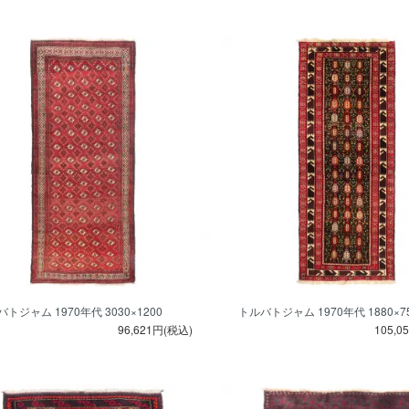
トジャム 1970年代 3030×1200
トルバトジャム 1970年代 1880×7
96,621円(税込)
105,0