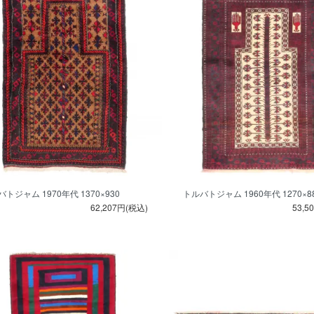
トジャム 1970年代 1370×930
トルバトジャム 1960年代 1270×8
62,207円(税込)
53,5