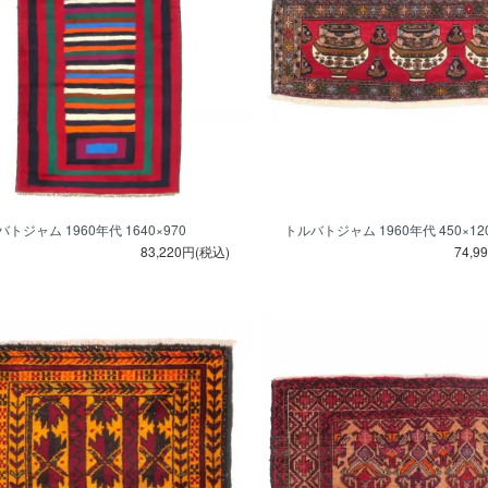
トジャム 1960年代 1640×970
トルバトジャム 1960年代 450×12
83,220円(税込)
74,9