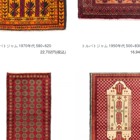
トジャム 1970年代 580×620
トルバトジャム 1950年代 500×83
22,702円(税込)
16,9