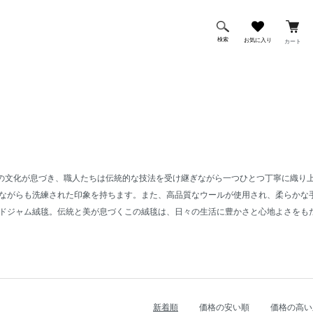
検索
お気に入り
カート
の文化が息づき、職人たちは伝統的な技法を受け継ぎながら一つひとつ丁寧に織り
りながらも洗練された印象を持ちます。また、高品質なウールが使用され、柔らかな
バドジャム絨毯。伝統と美が息づくこの絨毯は、日々の生活に豊かさと心地よさをも
新着順
価格の安い順
価格の高い