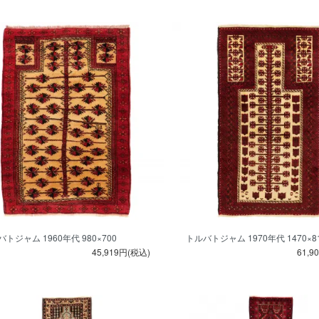
トジャム 1960年代 980×700
トルバトジャム 1970年代 1470×8
45,919円(税込)
61,9