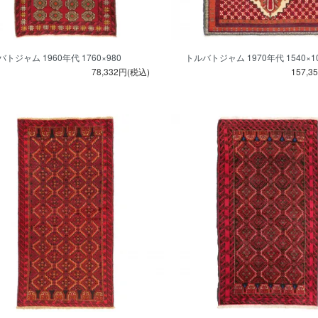
トジャム 1960年代 1760×980
トルバトジャム 1970年代 1540×1
78,332円(税込)
157,3