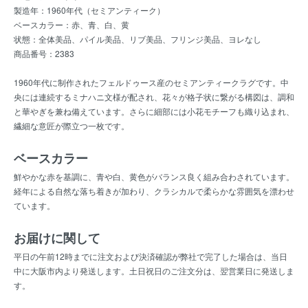
製造年：1960年代（セミアンティーク）
ベースカラー：赤、青、白、黄
状態：全体美品、パイル美品、リブ美品、フリンジ美品、ヨレなし
商品番号：2383
1960年代に制作されたフェルドゥース産のセミアンティークラグです。中
央には連続するミナハニ文様が配され、花々が格子状に繋がる構図は、調和
と華やぎを兼ね備えています。さらに細部には小花モチーフも織り込まれ、
繊細な意匠が際立つ一枚です。
ベースカラー
鮮やかな赤を基調に、青や白、黄色がバランス良く組み合わされています。
経年による自然な落ち着きが加わり、クラシカルで柔らかな雰囲気を漂わせ
ています。
お届けに関して
平日の午前12時までに注文および決済確認が弊社で完了した場合は、当日
中に大阪市内より発送します。土日祝日のご注文分は、翌営業日に発送しま
す。