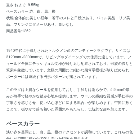
重さ:およそ19.55kg
ベースカラー:赤、白、黒、橙
状態:全体的に美しい経年・若干のスレと日焼けあり、パイル美品、リブ美
品、フリンジにダメージあり、ヨレなし
商品番号:1262
1940年代に手織りされたトルクメン産のアンティークラグです。サイズは
3120mm×2300mmで、リビングやダイニングでの使用に適しています。フ
ィールド全体にテッケギュル文様が繰り返し配置されており、部族の誇りと
繁栄を象徴しています。文様の周囲には細かな幾何学模様が散りばめられ、
ボーダーには連続する円形パターンが施されています。
このラグは上質なウールを使用しており、手触りは滑らかで、5.9mmの厚
みが薄手で軽やかな踏み心地を提供します。ウールの繊細な質感が手仕事の
丁寧さを感じさせ、使い込むほどに深まる風合いが楽しめます。空間に敷く
ことで、穏やかで落ち着いた雰囲気をもたらし、伝統的な趣を加えます。
ベースカラー
淡い赤を基調とし、白、黒、橙のアクセントが調和しています。これらの色
合いが空間に穏やかで落ち着いた印象を与えます。