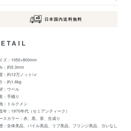
日本国内送料無料
DETAIL
イズ：1050×800mm
み：約5.3mm
度：約12万ノット/㎡
さ：約1.6kg
材：ウール
産：手織り
地：トルクメン
造年：1970年代（セミアンティーク）
ースカラー：赤、黒、茶、生成り
態：全体美品、パイル美品、リブ美品、フリンジ美品、ヨレなし