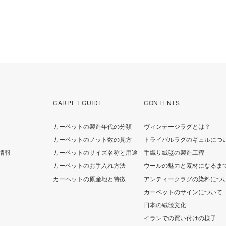
CARPET GUIDE
CONTENTS
カーペットの製造年代の分類
ヴィンテージラグとは？
カーペットのノット数の見方
トライバルラグのギュルにつ
情報
カーペットのサイズ名称と用途
手織り絨毯の製造工程
カーペットのお手入れ方法
ウールの魅力と素材になるま
カーペットの原産地と特徴
アンティークラグの染料につ
カーペットのサインについて
日本の絨毯文化
イランでの買い付けの様子