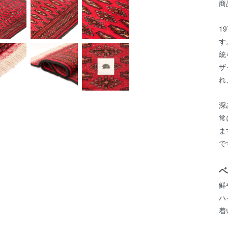
商
1
す
統
ザ
れ
深
常
ま
で
ベ
鮮
ハ
着