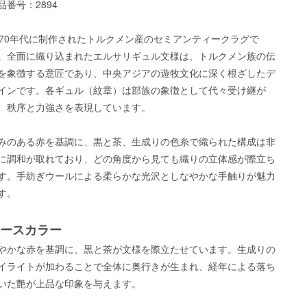
品番号：2894
970年代に制作されたトルクメン産のセミアンティークラグで
。全面に織り込まれたエルサリギュル文様は、トルクメン族の伝
を象徴する意匠であり、中央アジアの遊牧文化に深く根ざしたデ
インです。各ギュル（紋章）は部族の象徴として代々受け継が
、秩序と力強さを表現しています。
みのある赤を基調に、黒と茶、生成りの色糸で織られた構成は非
に調和が取れており、どの角度から見ても織りの立体感が際立ち
す。手紡ぎウールによる柔らかな光沢としなやかな手触りが魅力
す。
ースカラー
やかな赤を基調に、黒と茶が文様を際立たせています。生成りの
イライトが加わることで全体に奥行きが生まれ、経年による落ち
いた艶が上品な印象を与えます。