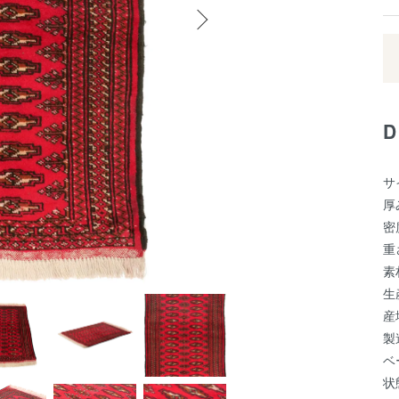
サ
厚
密
重
素
生
産
製
ベ
状