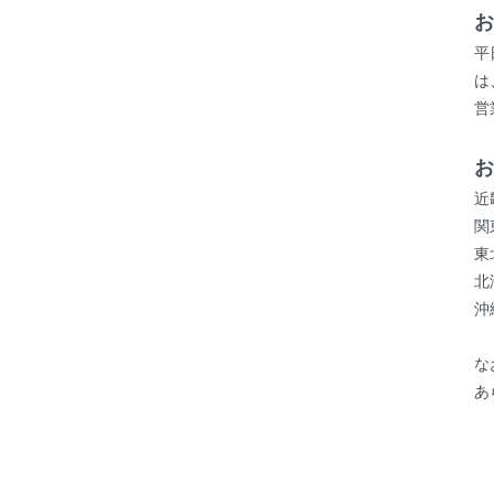
お
平
は
営
お
近
関
東
北
沖
な
あ