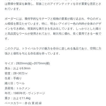
は豊穣や繁栄を象徴し、部族ごとのアイデンティティを示す重要な意匠とさ
れています。
ボーダーには、幾何学的なモチーフと植物の要素が織り込まれ、中心のギュ
ル模様を際立たせています。特に、明るいアイボリー色の内枠が全体のデザ
インを引き締め、視覚的な奥行きを生み出しています。しっかりとした織り
と高品質なウールが使用されており、耐久性に優れ、長く愛用できる一枚で
す。
このラグは、トライバルラグの魅力を存分に楽しめる逸品であり、空間に力
強さと個性を与える存在感を持っています。
サイズ：2820mm(縦)×2070mm(横)
厚み：およそ6.9mm
密度：28~30万/㎡
生産：手織り
織り目：ウール
原産地：トルクメン
年代：1980年代 - ヴィンテージ
重さ：およそ11.4kg
ベースカラー：赤 白 黄 紺 緑