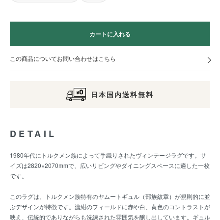
カートに入れる
この商品についてお問い合わせはこちら
日本国内送料無料
DETAIL
1980年代にトルクメン族によって手織りされたヴィンテージラグです。サ
イズは2820×2070mmで、広いリビングやダイニングスペースに適した一枚
です。
このラグは、トルクメン族特有のヤムートギュル（部族紋章）が規則的に並
ぶデザインが特徴です。濃紺のフィールドに赤や白、黄色のコントラストが
映え、伝統的でありながらも洗練された雰囲気を醸し出しています。ギュル