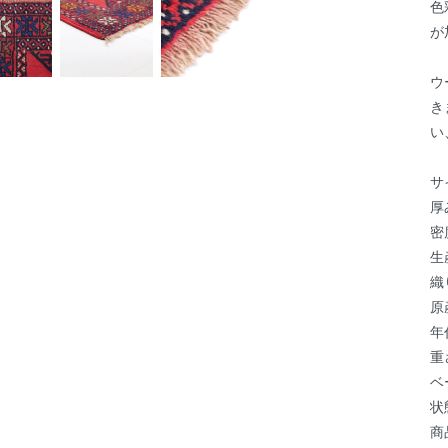
色
が
ウ
き
い
サ
厚
密
生
織
原
年
重
ベ
状
商