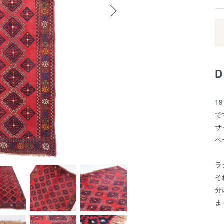
1
で
サ
ペ
ラ
そ
分
ま