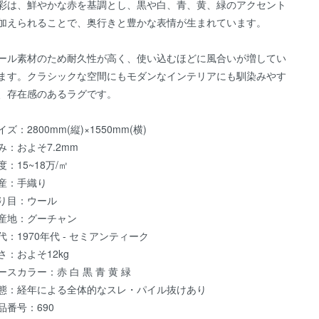
彩は、鮮やかな赤を基調とし、黒や白、青、黄、緑のアクセント
加えられることで、奥行きと豊かな表情が生まれています。
ール素材のため耐久性が高く、使い込むほどに風合いが増してい
ます。クラシックな空間にもモダンなインテリアにも馴染みやす
、存在感のあるラグです。
イズ：2800mm(縦)×1550mm(横)
み：およそ7.2mm
度：15~18万/㎡
産：手織り
り目：ウール
産地：グーチャン
代：1970年代 - セミアンティーク
さ：およそ12kg
ースカラー：赤 白 黒 青 黄 緑
態：経年による全体的なスレ・パイル抜けあり
品番号：690