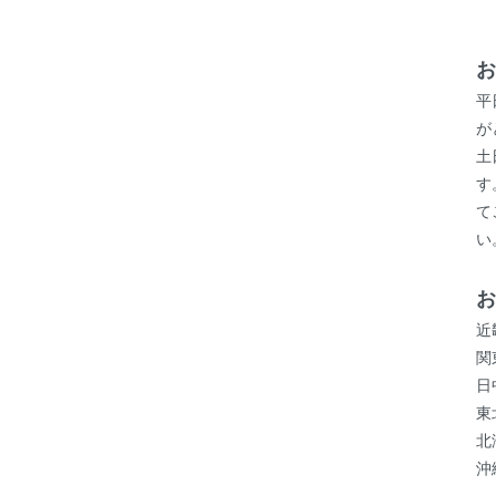
お
平
が
土
す
て
い
お
近
関
日
東
北
沖