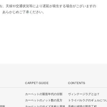
お、天候や交通状況等により遅延が発生する場合がございますの
、あらかじめご了承ください。
CARPET GUIDE
CONTENTS
カーペットの製造年代の分類
ヴィンテージラグとは？
カーペットのノット数の見方
トライバルラグのギュルにつ
情報
カーペットのサイズ名称と用途
手織り絨毯の製造工程