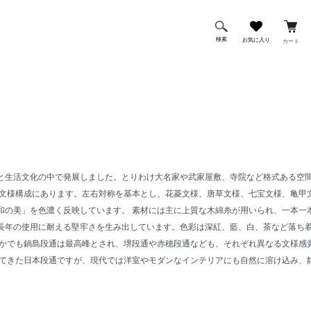
検索
お気に入り
カート
と生活文化の中で発展しました。とりわけ大名家や武家屋敷、寺院など格式ある空
た文様構成にあります。左右対称を基本とし、花菱文様、唐草文様、七宝文様、亀甲
和の美」を色濃く反映しています。 素材には主に上質な木綿糸が用いられ、一本一
長年の使用に耐える堅牢さを生み出しています。色彩は深紅、藍、白、茶など落ち
なかでも鍋島段通は最高峰とされ、堺段通や赤穂段通なども、それぞれ異なる文様感
れてきた日本段通ですが、現代では洋室やモダンなインテリアにも自然に溶け込み、