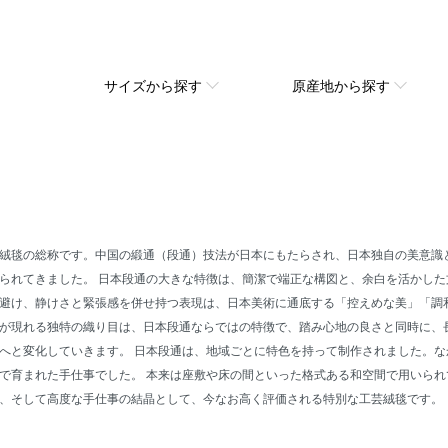
サイズから探す
原産地から探す
絨毯の総称です。中国の緞通（段通）技法が日本にもたらされ、日本独自の美意識
られてきました。 日本段通の大きな特徴は、簡潔で端正な構図と、余白を活かし
避け、静けさと緊張感を併せ持つ表現は、日本美術に通底する「控えめな美」「調
が現れる独特の織り目は、日本段通ならではの特徴で、踏み心地の良さと同時に、
へと変化していきます。 日本段通は、地域ごとに特色を持って制作されました。
で育まれた手仕事でした。 本来は座敷や床の間といった格式ある和空間で用いら
、そして高度な手仕事の結晶として、今なお高く評価される特別な工芸絨毯です。