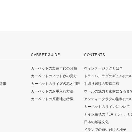
CARPET GUIDE
CONTENTS
カーペットの製造年代の分類
ヴィンテージラグとは？
カーペットのノット数の見方
トライバルラグのギュルにつ
情報
カーペットのサイズ名称と用途
手織り絨毯の製造工程
カーペットのお手入れ方法
ウールの魅力と素材になるま
カーペットの原産地と特徴
アンティークラグの染料につ
カーペットのサインについて
ナイン絨毯の「LA（ラ）」と
日本の絨毯文化
イランでの買い付けの様子