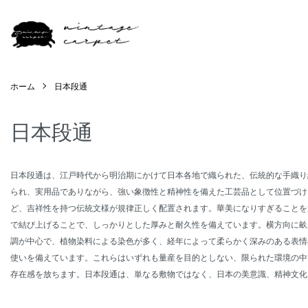
ホーム
日本段通
日本段通
日本段通は、江戸時代から明治期にかけて日本各地で織られた、伝統的な手織り
られ、実用品でありながら、強い象徴性と精神性を備えた工芸品として位置づけ
ど、吉祥性を持つ伝統文様が規律正しく配置されます。華美になりすぎることを
で結び上げることで、しっかりとした厚みと耐久性を備えています。横方向に畝
調が中心で、植物染料による染色が多く、経年によって柔らかく深みのある表情
使いを備えています。これらはいずれも量産を目的としない、限られた環境の中
存在感を放ちます。日本段通は、単なる敷物ではなく、日本の美意識、精神文化